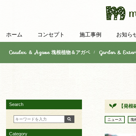
ホーム
コンセプト
施工事例
お知ら
Caudex ＆ Agave 塊根植物＆アガベ
Garden & E
/
Search
【発根
ニュース
塊
Category