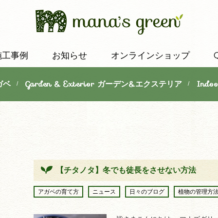
施工事例
お知らせ
オンラインショップ
ガベ
Garden & Exterior ガーデン&エクステリア
Indo
/
/
【チタノタ】冬でも徒長をさせない方法
アガベの育て方
ニュース
日々のブログ
植物の管理方