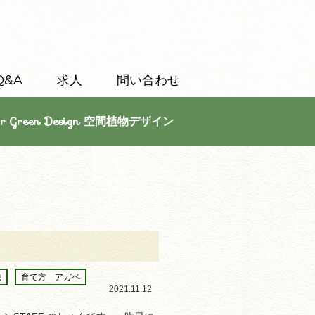
Q&A
求人
問い合わせ
or Green Design 空間植物デザイン
法
育て方 アガベ
2021.11.12