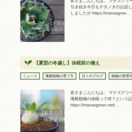
皆さまこんにちは。 マナズグリー
引き続き今日もチタノタのお話し
しましたが https://manasgree...
【夏型の冬越し】休眠前の備え
ニュース
塊根植物の育て方
日々のブログ
植物の管理
皆さまこんにちは。 マナズグリー
塊根植物の休眠って何？という
https://manasgreen.net/...