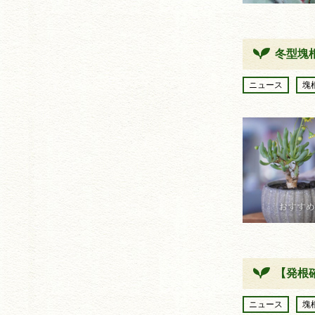
冬型塊
ニュース
塊
【発根
ニュース
塊