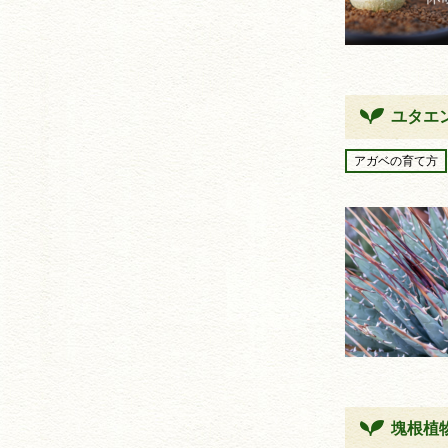
ユタエ
アガベの育て方
塊根植