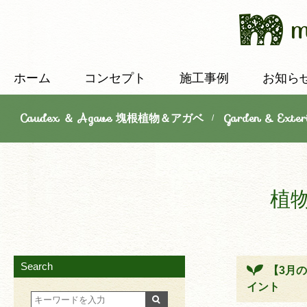
ホーム
コンセプト
施工事例
お知ら
Caudex ＆ Agave 塊根植物＆アガベ
Garden & E
/
植
Search
【3月
イント